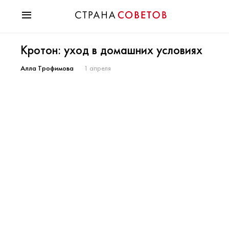
Красота
Кротон: уход в домашних условиях
Мода
Звезды
Алла Трофимова
1 апреля
Гороскопы
Здоровье
Психология
Хобби
Разное
Праздники