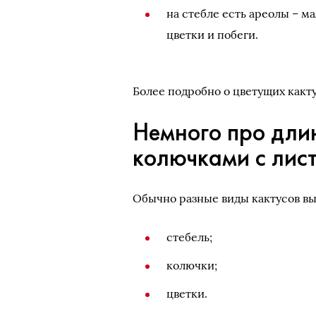
на стебле есть ареолы – м
цветки и побеги.
Более подробно о цветущих какту
Немного про дли
колючками с лис
Обычно разные виды кактусов выг
стебель;
колючки;
цветки.