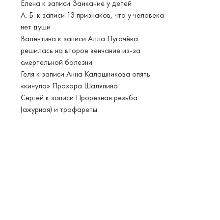
Елена
к записи
Заикание у детей
А. Б.
к записи
13 признаков, что у человека
нет души
Валентина
к записи
Алла Пугачёва
решилась на второе венчание из-за
смертельной болезни
Геля
к записи
Анна Калашникова опять
«кинула» Прохора Шаляпина
Сергей
к записи
Прорезная резьба
(ажурная) и трафареты