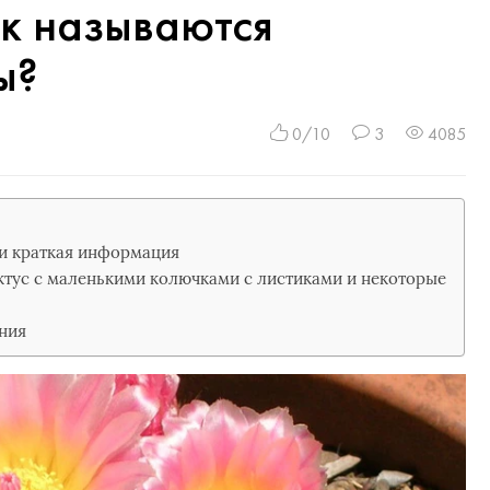
ак называются
ы?
0/10
3
4085
и краткая информация
тус с маленькими колючками с листиками и некоторые
ния