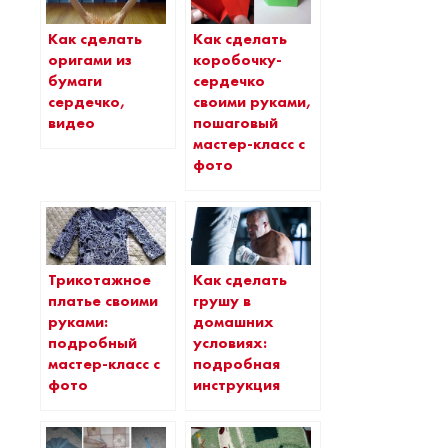
Как сделать
Как сделать
оригами из
коробочку-
бумаги
сердечко
сердечко,
своими руками,
видео
пошаговый
мастер-класс с
фото
Трикотажное
Как сделать
платье своими
грушу в
руками:
домашних
подробный
условиях:
мастер-класс с
подробная
фото
инструкция