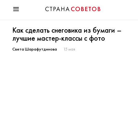
Красота
Как сделать снеговика из бумаги –
Мода
лучшие мастер-классы с фото
Звезды
Гороскопы
Света Шарафутдинова
15 мая
Здоровье
Психология
Хобби
Разное
Праздники