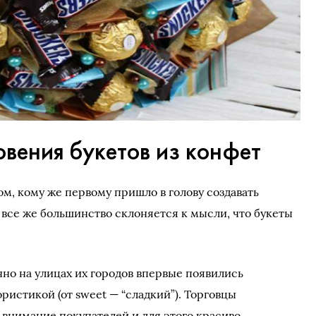
вения букетов из конфет
ом, кому же первому пришло в голову создавать
 все же большинство склоняется к мысли, что букеты
нно на улицах их городов впервые появились
истикой (от sweet — “сладкий”). Торговцы
 внимание покупателей и для этого красиво