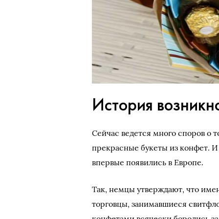
История возникно
Сейчас ведется много споров о т
прекрасные букеты из конфет. И
впервые появились в Европе.
Так, немцы утверждают, что име
торговцы, занимавшиеся свитфлор
конфетами всячески боролись за