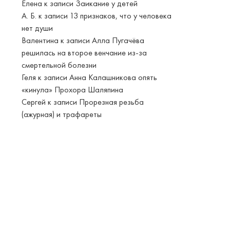
Елена
к записи
Заикание у детей
А. Б.
к записи
13 признаков, что у человека
нет души
Валентина
к записи
Алла Пугачёва
решилась на второе венчание из-за
смертельной болезни
Геля
к записи
Анна Калашникова опять
«кинула» Прохора Шаляпина
Сергей
к записи
Прорезная резьба
(ажурная) и трафареты