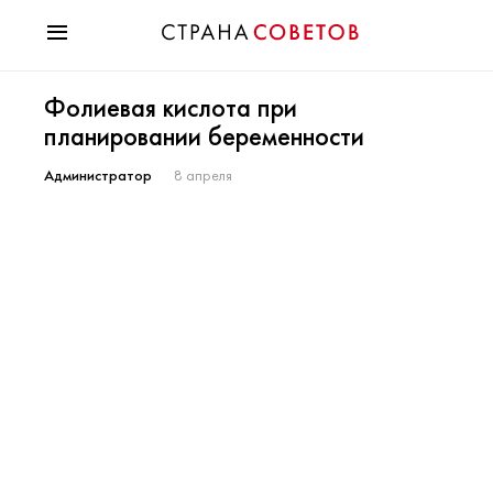
Красота
Фолиевая кислота при
Мода
планировании беременности
Звезды
Гороскопы
Администратор
8 апреля
Здоровье
Психология
Хобби
Разное
Праздники