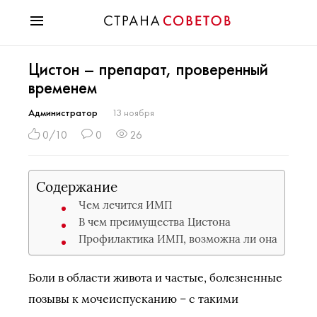
Красота
Цистон – препарат, проверенный
Мода
временем
Звезды
Гороскопы
Администратор
13 ноября
Здоровье
0/10
0
26
Психология
Хобби
Содержание
Разное
Чем лечится ИМП
Праздники
В чем преимущества Цистона
Профилактика ИМП, возможна ли она
Боли в области живота и частые, болезненные
позывы к мочеиспусканию – с такими