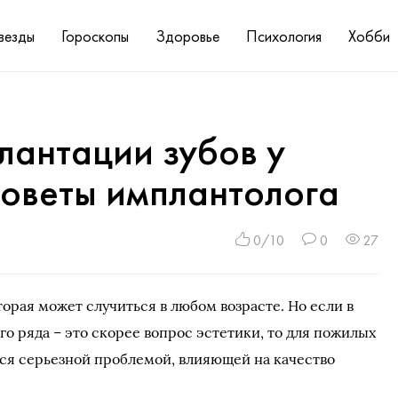
везды
Гороскопы
Здоровье
Психология
Хобби
лантации зубов у
советы имплантолога
0/10
0
27
торая может случиться в любом возрасте. Но если в
о ряда – это скорее вопрос эстетики, то для пожилых
тся серьезной проблемой, влияющей на качество