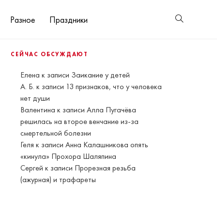
Разное
Праздники
СЕЙЧАС ОБСУЖДАЮТ
Елена
к записи
Заикание у детей
А. Б.
к записи
13 признаков, что у человека
нет души
Валентина
к записи
Алла Пугачёва
решилась на второе венчание из-за
смертельной болезни
Геля
к записи
Анна Калашникова опять
«кинула» Прохора Шаляпина
Сергей
к записи
Прорезная резьба
(ажурная) и трафареты