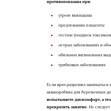
противопоказана при
:
угрозе выкидыша
предлежании плаценты
гестозе (позднем токсико
острых заболеваниях и об
обильных вагинальных вы
грибковых заболеваниях
Если врач разрешил заниматься в
аквааэробика для беременных д
испытываете дискомфорт, а те
прекратить занятие
. Не следуе