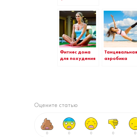
Фитнес дома
Танцевальна
для похудения
аэробика
Оцените статью
0
0
0
0
0