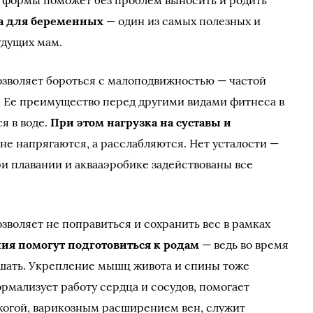
 формы поможет без проблем выносить и родить
а для беременных
— один из самых полезных и
удущих мам.
зволяет бороться с малоподвижностью — частой
Ее преимущество перед другими видами фитнеса в
я в воде.
При этом нагрузка на суставы и
 не напрягаются, а расслабляются. Нет усталости —
при плавании и аквааэробике задействованы все
зволяет не поправиться и сохранить вес в рамках
я помогут подготовиться к родам
— ведь во время
ышать. Укрепление мышц живота и спины тоже
ормализует работу сердца и сосудов, помогает
зжогой, варикозным расширением вен, служит