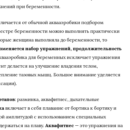
жнений при беременности.
тличается от обычной аквааэробики подбором
местре беременности можно выполнять практически
торые женщина выполняла до беременности, то
 изменяется набор упражнений, продолжительность
Аквааэробика для беременных исключает упражнения
нт делается на улучшение владения телом,
епление тазовых мышц. Большое внимание уделяется
сации).
этапов
: разминка, аквафитнес, дыхательные
ка
включает в себя плавание от бортика к бортику и
ной амплитудой с использованием специальных
держаться на плаву.
Аквафитнес
— это упражнения на