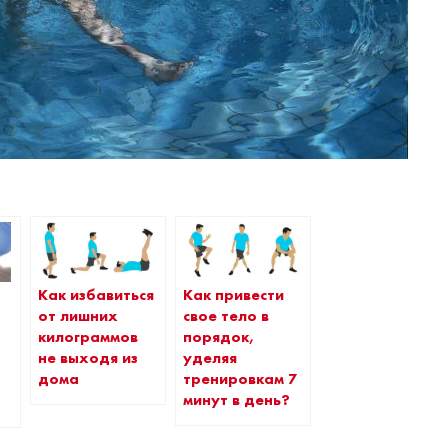
Как избавиться
Как привести
от лишних
свое тело в
килограммов
порядок,
не выходя из
уделяя
дома
тренировкам 7
минут в день?