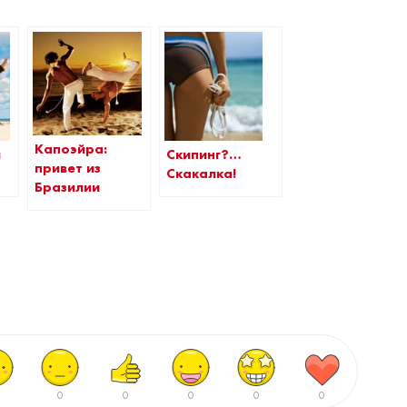
Капоэйра:
Скипинг?…
я
привет из
Скакалка!
Бразилии
0
0
0
0
0