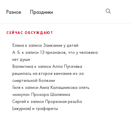
Разное
Праздники
СЕЙЧАС ОБСУЖДАЮТ
Елена
к записи
Заикание у детей
А. Б.
к записи
13 признаков, что у человека
нет души
Валентина
к записи
Алла Пугачёва
решилась на второе венчание из-за
смертельной болезни
Геля
к записи
Анна Калашникова опять
«кинула» Прохора Шаляпина
Сергей
к записи
Прорезная резьба
(ажурная) и трафареты