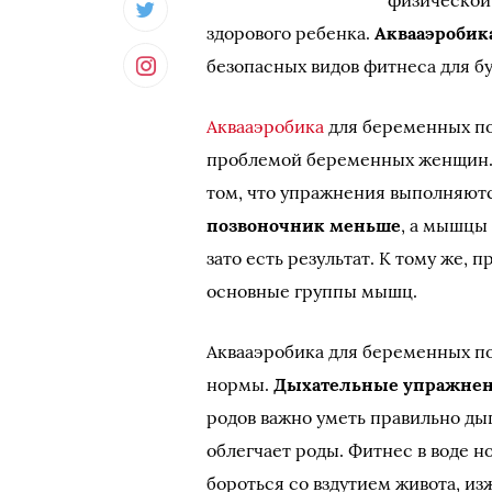
физической
здорового ребенка.
Аквааэробик
безопасных видов фитнеса для б
Аквааэробика
для беременных по
проблемой беременных женщин. 
том, что упражнения выполняютс
позвоночник меньше
, а мышцы
зато есть результат. К тому же, 
основные группы мышц.
Аквааэробика для беременных по
нормы.
Дыхательные упражнени
родов важно уметь правильно д
облегчает роды. Фитнес в воде н
бороться со вздутием живота, и