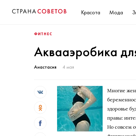
Красота
Мода
З
ФИТНЕС
Аквааэробика дл
Анастасия
4 мая
Многие жен
беременност
здоровье бу
правы: инте
Но совсем о