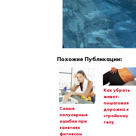
Похожие Публикации:
Как убрать
живот:
пошаговая
Самые
дорожка к
популярные
стройному
ошибки при
телу
занятиях
фитнесом