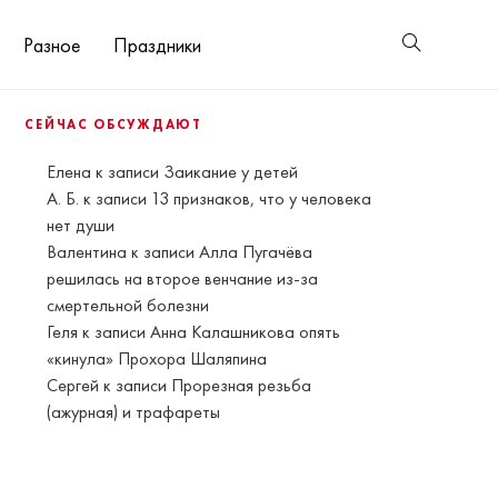
Разное
Праздники
СЕЙЧАС ОБСУЖДАЮТ
Елена
к записи
Заикание у детей
А. Б.
к записи
13 признаков, что у человека
нет души
Валентина
к записи
Алла Пугачёва
решилась на второе венчание из-за
смертельной болезни
Геля
к записи
Анна Калашникова опять
«кинула» Прохора Шаляпина
Сергей
к записи
Прорезная резьба
(ажурная) и трафареты