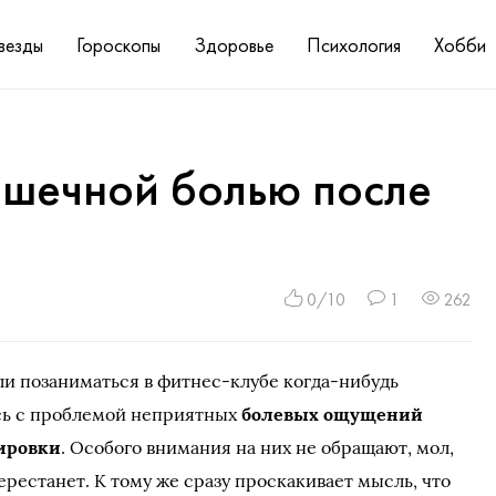
везды
Гороскопы
Здоровье
Психология
Хобби
ышечной болью после
0/10
1
262
и позаниматься в фитнес-клубе когда-нибудь
сь с проблемой неприятных
болевых ощущений
ировки
. Особого внимания на них не обращают, мол,
ерестанет. К тому же сразу проскакивает мысль, что