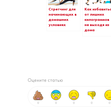
Стретчинг для
Как избавить
начинающих в
от лишних
домашних
килограммов
условиях
не выходя из
дома
Оцените статью
0
0
0
0
0