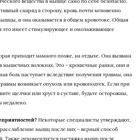
ического вещества в мышце само по себе безопасно.
ртивный снаряд в сторону, кровь почти мгновенно
ышцы, и она оказывается в общем кровотоке. Общая
 и это имеет стимулирующее и омолаживающее
орая приходит намного позже, на отдыхе. Она вызвана
 мышечных волокнах. Это – крошечные ранки, они и
ная боль наступает вследствие получения травмы, она
травмы возникает опухоль или кровоподтек. Если при
те щелчки или хруст в суставе, будьте осторожны,
ы недалеко.
неприятностей?
Некоторые специалисты утверждают,
 расслабление мышц после них – верный способ
. Также рекомендуется растяжка мышц после