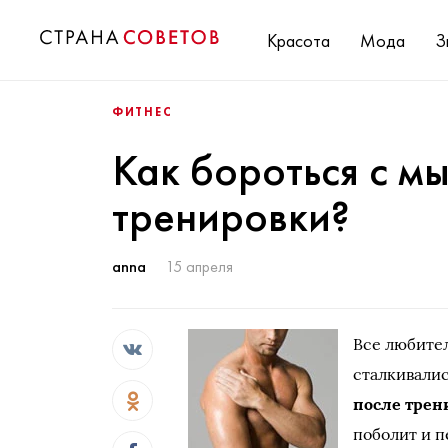
Красота
Мода
З
ФИТНЕС
Как бороться с м
тренировки?
anna
15 апреля
Все любител
сталкивали
после трен
поболит и п