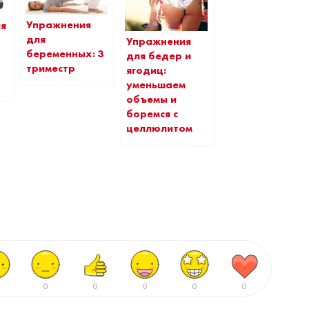
Упражнения
ся
для
Упражнения
беременных: 3
для бедер и
триместр
ягодиц:
уменьшаем
объемы и
боремся с
целлюлитом
0
0
0
0
0