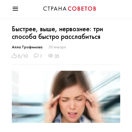
Красота
Быстрее, выше, нервознее: три
Мода
способа быстро расслабиться
Звезды
Гороскопы
Алла Трофимова
30 января
Здоровье
0/10
1
35
Психология
Хобби
Разное
Праздники