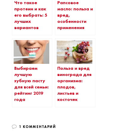
Что такое
Рапсовое
протеин и как
масло: польза и
его выбрать: 5
вред,
лучших
особенности
вариантов
применения
Выбираем
Польза и вред
лучшую
винограда для
зубную пасту
организма:
для всей семьи:
плодов,
рейтинг 2019
листьев и
года
косточек
1 КОММЕНТАРИЙ