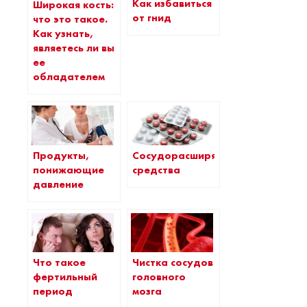
Как избавиться
Широкая кость:
от гнид
что это такое.
Как узнать,
являетесь ли вы
ее
обладателем
Продукты,
Сосудорасширяющие
понижающие
средства
давление
Что такое
Чистка сосудов
фертильный
головного
период
мозга