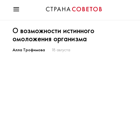
Красота
О возможности истинного
Мода
омоложения организма
Звезды
Гороскопы
Алла Трофимова
18 августа
Здоровье
Психология
Хобби
Разное
Праздники