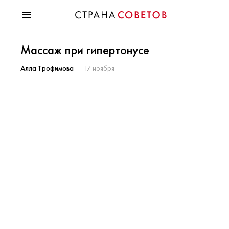
Красота
Массаж при гипертонусе
Мода
Звезды
Алла Трофимова
17 ноября
Гороскопы
Здоровье
Психология
Хобби
Разное
Праздники