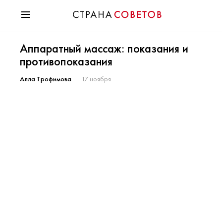
Красота
Аппаратный массаж: показания и
Мода
противопоказания
Звезды
Гороскопы
Алла Трофимова
17 ноября
Здоровье
Психология
Хобби
Разное
Праздники