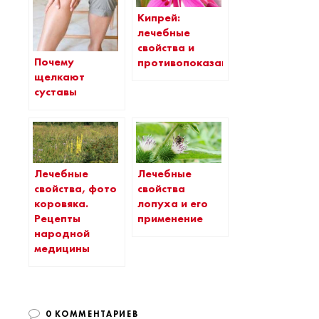
Кипрей:
лечебные
свойства и
Почему
противопоказания
щелкают
суставы
Лечебные
Лечебные
свойства, фото
свойства
коровяка.
лопуха и его
Рецепты
применение
народной
медицины
0 КОММЕНТАРИЕВ