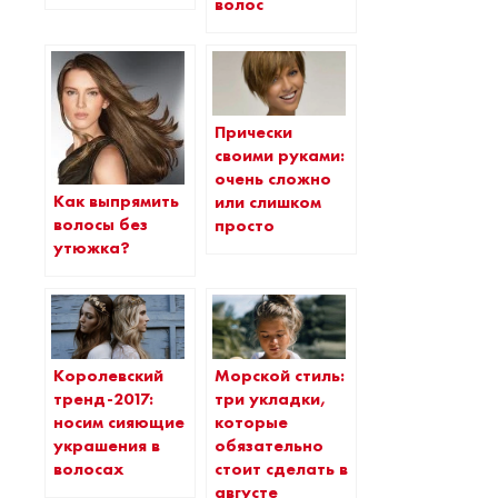
волос
Прически
своими руками:
очень сложно
Как выпрямить
или слишком
волосы без
просто
утюжка?
Королевский
Морской стиль:
тренд-2017:
три укладки,
носим сияющие
которые
украшения в
обязательно
волосах
стоит сделать в
августе