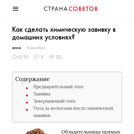
Красота
Как сделать химическую завивку в
Мода
домашних условиях?
Звезды
Гороскопы
anna
8 декабря
Здоровье
0/10
3
122
Психология
Хобби
Содержание
Разное
Предварительный этап
Праздники
Завивка
Завершающий этап
Уход за волосами после химической
завивки
Обладательницы прямых