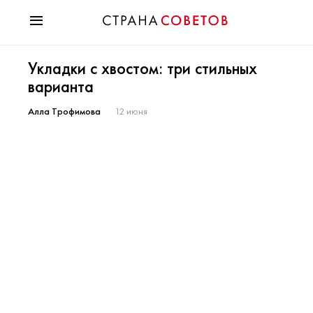
Красота
Укладки с хвостом: три стильных
Мода
варианта
Звезды
Гороскопы
Алла Трофимова
12 июня
Здоровье
Психология
Хобби
Разное
Праздники