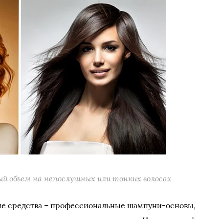
ый объем на непослушных или тонких волосах
е средства – профессиональные шампуни-основы,