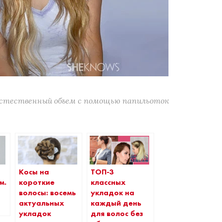
естественный объем с помощью папильоток
ТОП-3
Косы на
м.
классных
короткие
укладок на
волосы: восемь
каждый день
актуальных
для волос без
укладок