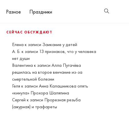
Разное
Праздники
СЕЙЧАС ОБСУЖДАЮТ
Елена
к записи
Заикание у детей
А. Б.
к записи
13 признаков, что у человека
нет души
Валентина
к записи
Алла Пугачёва
решилась на второе венчание из-за
смертельной болезни
Геля
к записи
Анна Калашникова опять
«кинула» Прохора Шаляпина
Сергей
к записи
Прорезная резьба
(ажурная) и трафареты