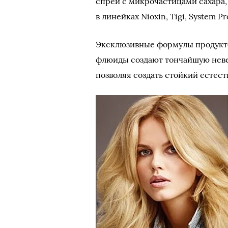
спреи с микрочастицами сахара,
в линейках Nioxin, Tigi, System Pr
Эксклюзивные формулы продукто
флюиды создают тончайшую неве
позволяя создать стойкий естес