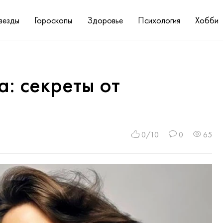
везды
Гороскопы
Здоровье
Психология
Хобби
: секреты от
0/10
0
65