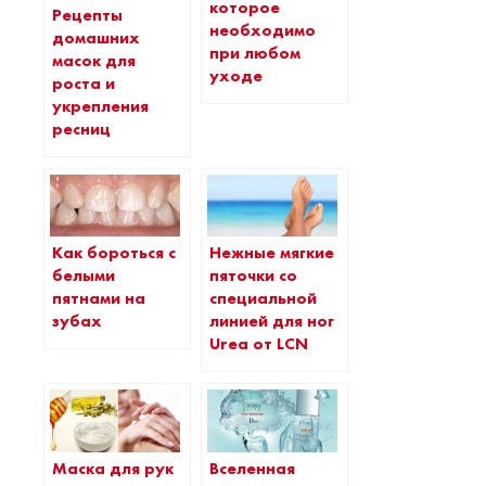
которое
Рецепты
необходимо
домашних
при любом
масок для
уходе
роста и
укрепления
ресниц
Как бороться с
Нежные мягкие
белыми
пяточки со
пятнами на
специальной
зубах
линией для ног
Urea от LCN
Маска для рук
Вселенная