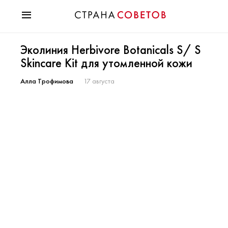
Красота
Эколиния Herbivore Botanicals S/ S
Мода
Skincare Kit для утомленной кожи
Звезды
Гороскопы
Алла Трофимова
17 августа
Здоровье
Психология
Хобби
Разное
Праздники