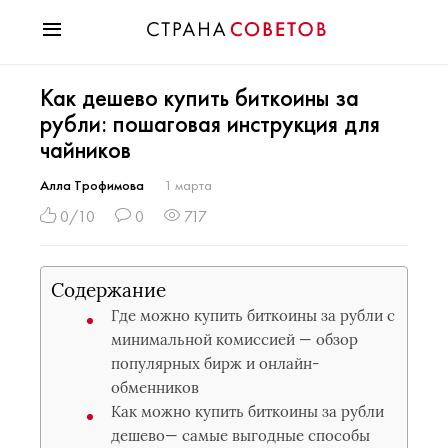
Красота
Как дешево купить биткоины за
Мода
рубли: пошаговая инструкция для
Звезды
чайников
Гороскопы
Здоровье
Алла Трофимова
1 марта
Психология
0/10
0
717
Хобби
Разное
Содержание
Праздники
Где можно купить биткоины за рубли с
минимальной комиссией — обзор
популярных бирж и онлайн-
обменников
Как можно купить биткоины за рубли
дешево— самые выгодные способы