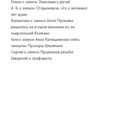
Елена
к записи
Заикание у детей
А. Б.
к записи
13 признаков, что у человека
нет души
Валентина
к записи
Алла Пугачёва
решилась на второе венчание из-за
смертельной болезни
Геля
к записи
Анна Калашникова опять
«кинула» Прохора Шаляпина
Сергей
к записи
Прорезная резьба
(ажурная) и трафареты