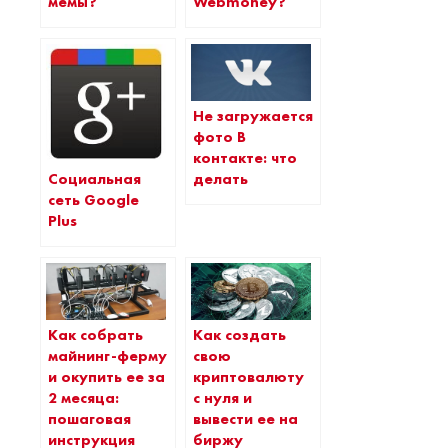
мемы?
Webmoney?
Не загружается
фото В
контакте: что
Социальная
делать
сеть Google
Plus
Как собрать
Как создать
майнинг-ферму
свою
и окупить ее за
криптовалюту
2 месяца:
с нуля и
пошаговая
вывести ее на
инструкция
биржу