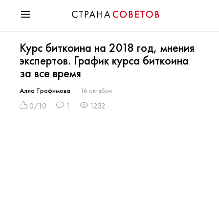
Красота
Курс биткоина на 2018 год, мнения
Мода
экспертов. График курса биткоина
Звезды
за все время
Гороскопы
Здоровье
Алла Трофимова
16 октября
Психология
0/10
1
1232
Хобби
Разное
Праздники