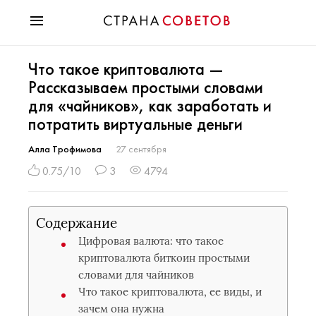
Красота
Что такое криптовалюта —
Мода
Рассказываем простыми словами
Звезды
для «чайников», как заработать и
Гороскопы
потратить виртуальные деньги
Здоровье
Психология
Алла Трофимова
27 сентября
Хобби
0.75/10
3
4794
Разное
Праздники
Содержание
Цифровая валюта: что такое
криптовалюта биткоин простыми
словами для чайников
Что такое криптовалюта, ее виды, и
зачем она нужна