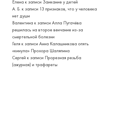
Елена
к записи
Заикание у детей
А. Б.
к записи
13 признаков, что у человека
нет души
Валентина
к записи
Алла Пугачёва
решилась на второе венчание из-за
смертельной болезни
Геля
к записи
Анна Калашникова опять
«кинула» Прохора Шаляпина
Сергей
к записи
Прорезная резьба
(ажурная) и трафареты