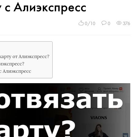
у с Алиэкспресс
0/10
0
376
карту от Алиэкспресс?
лиэкспресс?
 с Алиэкспресс