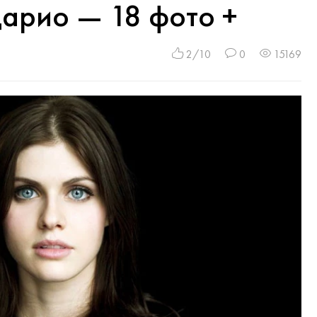
арио — 18 фото +
2/10
0
15169