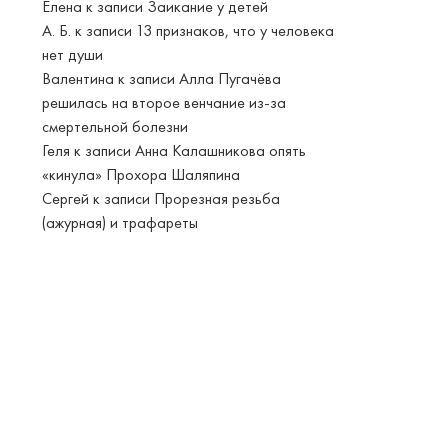
Елена
к записи
Заикание у детей
А. Б.
к записи
13 признаков, что у человека
нет души
Валентина
к записи
Алла Пугачёва
решилась на второе венчание из-за
смертельной болезни
Геля
к записи
Анна Калашникова опять
«кинула» Прохора Шаляпина
Сергей
к записи
Прорезная резьба
(ажурная) и трафареты