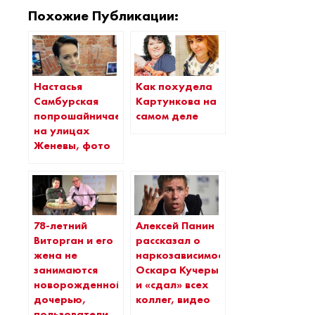
Похожие Публикации:
Настасья
Как похудела
Самбурская
Картункова на
попрошайничает
самом деле
на улицах
Женевы, фото
78-летний
Алексей Панин
Виторган и его
рассказал о
жена не
наркозависимости
занимаются
Оскара Кучеры
новорожденной
и «сдал» всех
дочерью,
коллег, видео
пользователи