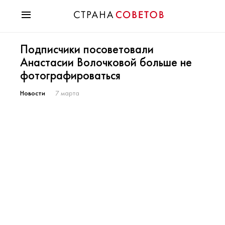
Красота
Подписчики посоветовали
Мода
Анастасии Волочковой больше не
Звезды
фотографироваться
Гороскопы
Здоровье
Новости
7 марта
Психология
Хобби
Разное
Праздники