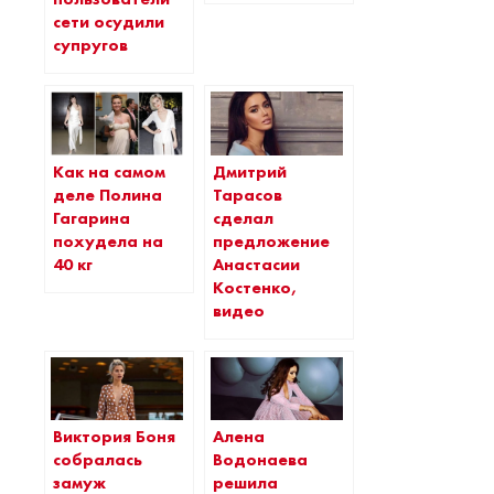
сети осудили
супругов
Как на самом
Дмитрий
деле Полина
Тарасов
Гагарина
сделал
похудела на
предложение
40 кг
Анастасии
Костенко,
видео
Виктория Боня
Алена
собралась
Водонаева
замуж
решила