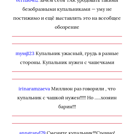
verna0412
зачем себя ТАК уродовать такими
безобразными купальниками — уму не
постижимо и ещё выставлять это на всеобщее
обозрение
myssj123
Купальник ужасный, грудь в разные
стороны. Купальник нужен с чашечками
irinaramzaeva
Миллион раз говорили , что
купальник с чашкой нужен!!!!! Но …..хозяин
барин!!!
anngrand79
Смените купальник!!!Срочно!