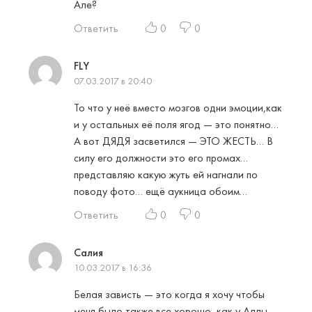
Але?
Ответить
0
0
FLY
07.03.2017 в 20:40
То что у неё вместо мозгов одни эмоции,как
и у остальных её поля ягод — это понятно…
А вот ДЯДЯ засветился — ЭТО ЖЕСТЬ… В
силу его должности это его промах…
представляю какую жуть ей нагнали по
поводу фото… ещё аукница обоим…
Ответить
0
0
Салия
10.03.2017 в 16:36
Белая зависть — это когда я хочу чтобы
меня было также все хорошо, как у Аллы