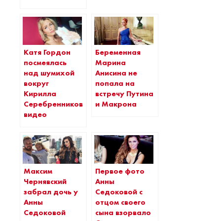
Катя Гордон
Беременная
посмеялась
Марина
над шумихой
Анисина не
вокруг
попала на
Кирилла
встречу Путина
Серебренникова,
и Макрона
видео
Максим
Первое фото
Чернявский
Анны
забрал дочь у
Седоковой с
Анны
отцом своего
Седоковой
сына взорвало