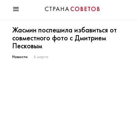
Красота
Жасмин поспешила избавиться от
Мода
совместного фото с Дмитрием
Звезды
Песковым
Гороскопы
Здоровье
Новости
6 марта
Психология
Хобби
Разное
Праздники