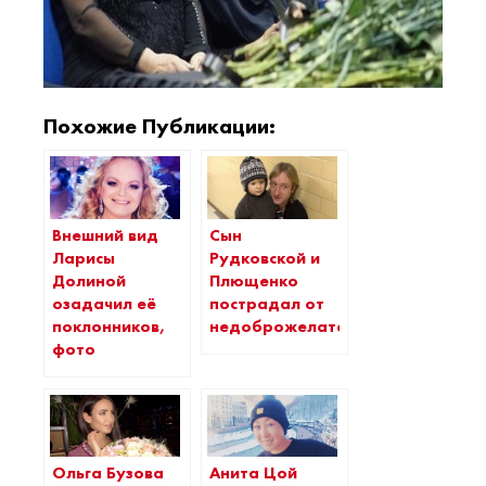
Похожие Публикации:
Внешний вид
Сын
Ларисы
Рудковской и
Долиной
Плющенко
озадачил её
пострадал от
поклонников,
недоброжелателей
фото
Ольга Бузова
Анита Цой