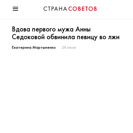
Красота
Вдова первого мужа Анны
Мода
Седоковой обвинила певицу во лжи
Звезды
Гороскопы
Екатерина Мартыненко
24 июня
Здоровье
Психология
Хобби
Разное
Праздники