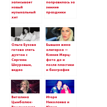
записывает
поправилась за
новый
зимние
музыкальный
праздники
хит
Ольга Бузова
Бывшая жена
готова спеть
олигарха —
дуэтом с
Ксения Мерц:
Сергеем
фото до и
Шнуровым,
после пластики
видео
и биография
Виталина
Игоря
Цымбалюк-
Николаева и