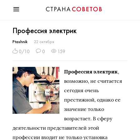
Красота
Профессия электрик
Мода
Звезды
Ptashnik
22 октября
Гороскопы
0/10
0
159
Здоровье
Психология
Профессия электрик
,
Хобби
возможно, не считается
Разное
сегодня очень
Праздники
престижной, однако ее
значение только
возрастает. В сферу
деятельности представителей этой
профессии входит не только установка