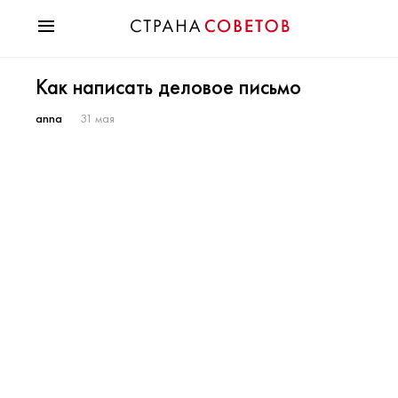
Красота
Как написать деловое письмо
Мода
Звезды
anna
31 мая
Гороскопы
Здоровье
Психология
Хобби
Разное
Праздники