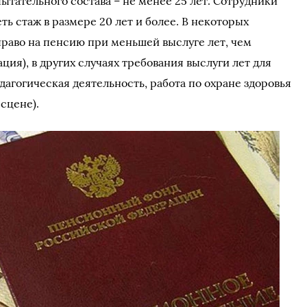
пытательного состава – не менее 25 лет. Сотрудники
ь стаж в размере 20 лет и более. В некоторых
раво на пенсию при меньшей выслуге лет, чем
ция), в других случаях требования выслуги лет для
агогическая деятельность, работа по охране здоровья
 сцене).