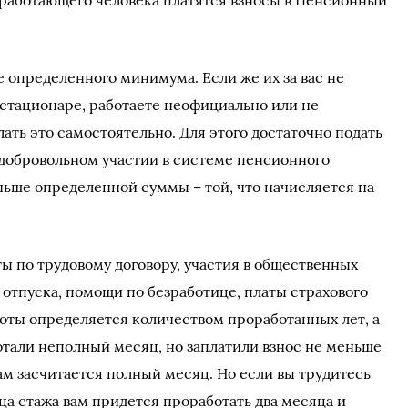
 работающего человека платятся взносы в Пенсионный
е определенного минимума. Если же их за вас не
 стационаре, работаете неофициально или не
лать это самостоятельно. Для этого достаточно подать
добровольном участии в системе пенсионного
еньше определенной суммы – той, что начисляется на
ы по трудовому договору, участия в общественных
 отпуска, помощи по безработице, платы страхового
боты определяется количеством проработанных лет, а
отали неполный месяц, но заплатили взнос не меньше
ам засчитается полный месяц. Но если вы трудитесь
яца стажа вам придется проработать два месяца и