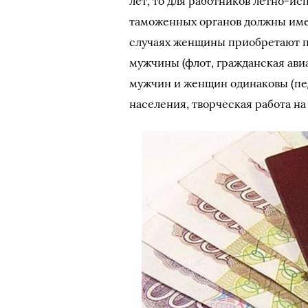
лет, то для работников летно-ис
таможенных органов должны имет
случаях женщины приобретают п
мужчины (флот, гражданская авиа
мужчин и женщин одинаковы (пед
населения, творческая работа на