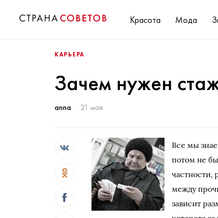
Красота
Мода
З
КАРЬЕРА
Зачем нужен ста
anna
21 мая
Все мы знае
потом не б
частности, 
между прочи
зависит раз