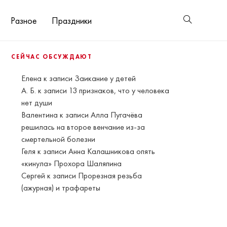
Разное
Праздники
СЕЙЧАС ОБСУЖДАЮТ
Елена
к записи
Заикание у детей
А. Б.
к записи
13 признаков, что у человека
нет души
Валентина
к записи
Алла Пугачёва
решилась на второе венчание из-за
смертельной болезни
Геля
к записи
Анна Калашникова опять
«кинула» Прохора Шаляпина
Сергей
к записи
Прорезная резьба
(ажурная) и трафареты