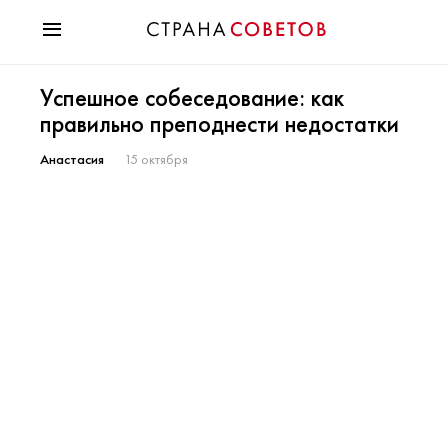
Красота
Успешное собеседование: как
Мода
правильно преподнести недостатки
Звезды
Гороскопы
Анастасия
15 октября
Здоровье
Психология
Хобби
Разное
Праздники