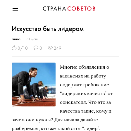
Красота
Искусство быть лидером
Мода
Звезды
anna
31 мая
Гороскопы
0/10
0
249
Здоровье
Психология
Многие объявления о
Хобби
вакансиях на работу
Разное
содержат требование
Праздники
“лидерских качеств” от
соискателя. Что это за
качества такие, кому и
зачем они нужны? Для начала давайте
разберемся, кто же такой этот “лидер”.