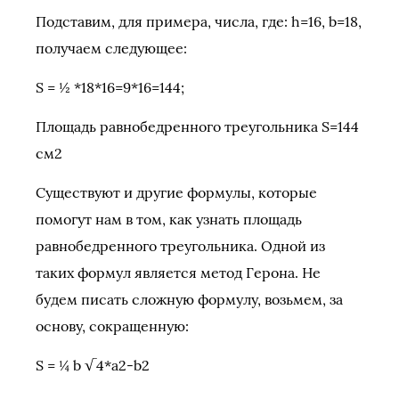
Подставим, для примера, числа, где: h=16, b=18,
получаем следующее:
S = ½ *18*16=9*16=144;
Площадь равнобедренного треугольника S=144
см2
Существуют и другие формулы, которые
помогут нам в том, как узнать площадь
равнобедренного треугольника. Одной из
таких формул является метод Герона. Не
будем писать сложную формулу, возьмем, за
основу, сокращенную:
S = ¼ b √4*a2-b2