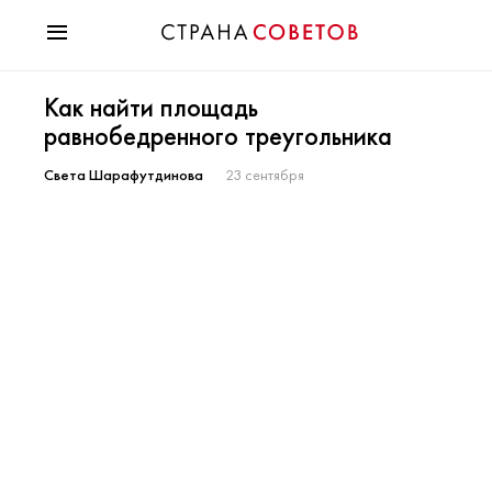
Красота
Как найти площадь
Мода
равнобедренного треугольника
Звезды
Гороскопы
Света Шарафутдинова
23 сентября
Здоровье
Психология
Хобби
Разное
Праздники