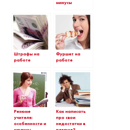
минусы
Штрафы на
Фуршет на
работе
работе
Резюме
Как написать
учителя:
про свои
особенности и
недостатки в
нюансы
резюме?