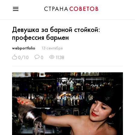
Красота
Девушка за барной стойкой:
Мода
профессия бармен
Звезды
Гороскопы
webportfolio
13 сентября
Здоровье
0/10
0
1138
Психология
Хобби
Разное
Праздники