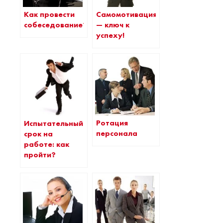
Как провести
Самомотивация
собеседование?
— ключ к
успеху!
Ротация
Испытательный
персонала
срок на
работе: как
пройти?