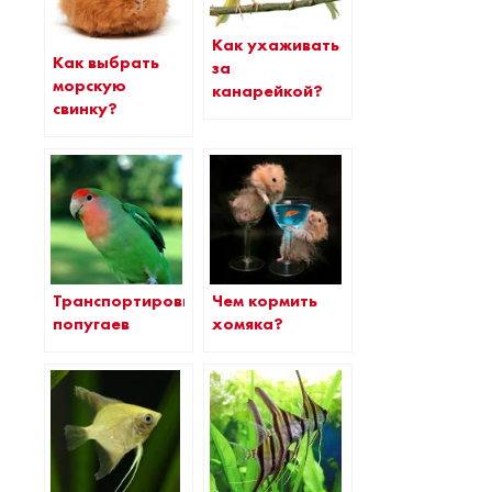
Как ухаживать
Как выбрать
за
морскую
канарейкой?
свинку?
Транспортировка
Чем кормить
попугаев
хомяка?