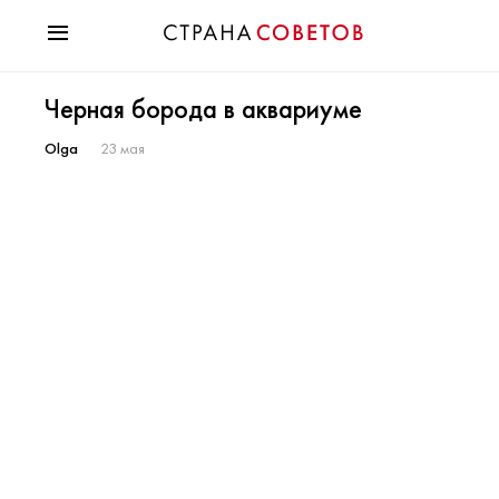
Красота
Черная борода в аквариуме
Мода
Звезды
Olga
23 мая
Гороскопы
Здоровье
Психология
Хобби
Разное
Праздники