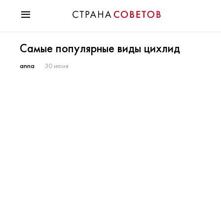
Красота
Самые популярные виды цихлид
Мода
Звезды
anna
30 июня
Гороскопы
Здоровье
Психология
Хобби
Разное
Праздники