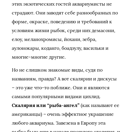
этих экзотических гостей аквариумисты не
страдают. Они заводят себе разнообразных по
форме, окраске, поведению и требований к
условиям жизни рыбок, среди них демасони,
елоу, меланохромисы, йохани, зебра,
аулонокары, коданго, боадзулу, васильки и
многие-многие другие.
Но не слишком знакомые виды, судя по
названиям, правда? А вот скалярии и дискусы
– это уже что-то поближе. Они и являются
самыми популярными видами цихлид.
Скалярия или “рыба-ангел”
(как называют ее
американцы) – очень эффектное украшение
любого аквариума. Завезена в Европу эта
рыбка была еще в начале прошлого столетия, и