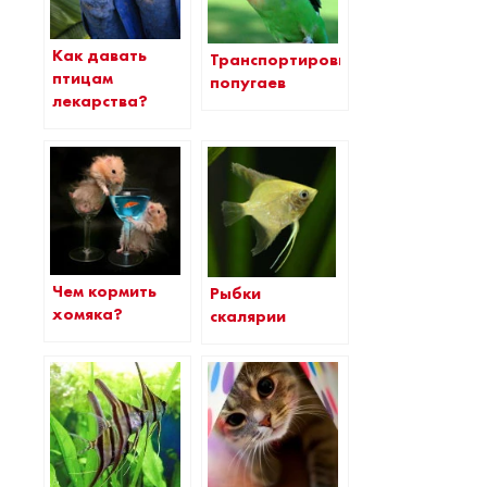
Как давать
Транспортировка
птицам
попугаев
лекарства?
Чем кормить
Рыбки
хомяка?
скалярии