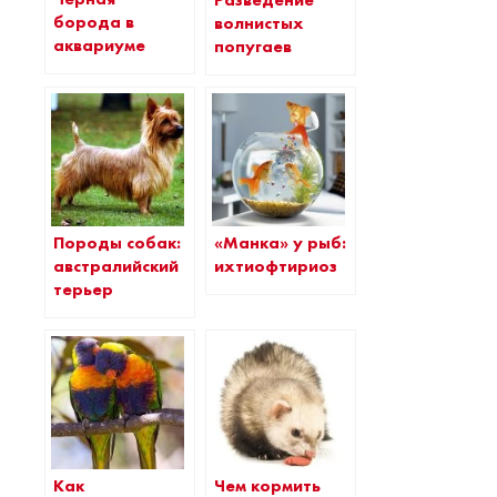
борода в
волнистых
аквариуме
попугаев
Породы собак:
«Манка» у рыб:
австралийский
ихтиофтириоз
терьер
Как
Чем кормить