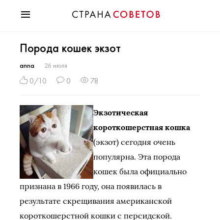
Красота
Порода кошек экзот
Мода
Звезды
anna
26 июля
Гороскопы
0/10
0
78
Здоровье
Психология
Экзотическая
Хобби
короткошерстная кошка
Разное
(экзот) сегодня очень
Праздники
популярна. Эта порода
кошек была официально
признана в 1966 году, она появилась в
результате скрещивания американской
короткошерстной кошки с персидской.