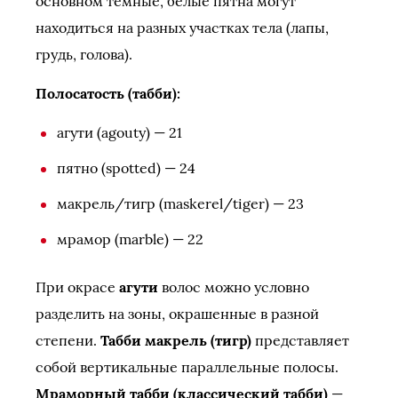
основном темные, белые пятна могут
находиться на разных участках тела (лапы,
грудь, голова).
Полосатость (табби):
агути (agouty) — 21
пятно (spotted) — 24
макрель/тигр (maskerel/tiger) — 23
мрамор (marble) — 22
При окрасе
агути
волос можно условно
разделить на зоны, окрашенные в разной
степени.
Табби макрель (тигр)
представляет
собой вертикальные параллельные полосы.
Мраморный табби (классический табби)
—