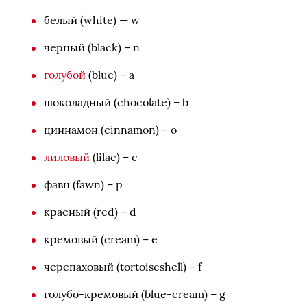
белый (white) — w
черный (black) – n
голубой
(blue) – a
шоколадный (chocolate) – b
циннамон (cinnamon) – o
лиловый
(lilac) – c
фавн (fawn) – p
красный (red) – d
кремовый (cream) – e
черепаховый (tortoiseshell) – f
голубо-кремовый (blue-cream) – g