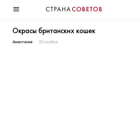
Красота
Окрасы британских кошек
Мода
Звезды
Анастасия
25 ноября
Гороскопы
Здоровье
Психология
Хобби
Разное
Праздники