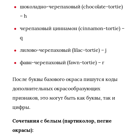
шоколадно-черепаховый (chocolate-tortie)
– h
черепаховый циннамон (cinnamon-tortie) –
q
лилово-черепаховый (lilac-tortie) – j
фавн-черепаховый (fawn-tortie) – r
После буквы базового окраса пишутся коды
дополнительных окрасообразующих
признаков, это могут быть как буквы, так и
цифры.
Сочетания с белым (партиколор, пегие
окрасы):