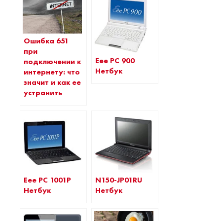
Ошибка 651
при
Eee PC 900
подключении к
Нетбук
интернету: что
значит и как ее
устранить
Eee PC 1001P
N150-JP01RU
Нетбук
Нетбук