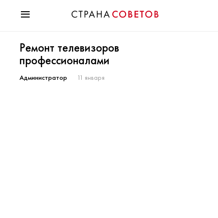
Красота
Ремонт телевизоров
Мода
профессионалами
Звезды
Гороскопы
Администратор
11 января
Здоровье
Психология
Хобби
Разное
Праздники