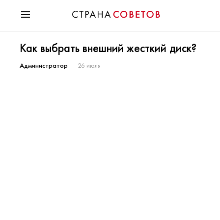
Красота
Как выбрать внешний жесткий диск?
Мода
Звезды
Администратор
26 июля
Гороскопы
Здоровье
Психология
Хобби
Разное
Праздники