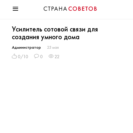
Красота
Усилитель сотовой связи для
Мода
создания умного дома
Звезды
Гороскопы
Администратор
23 мая
Здоровье
0/10
0
22
Психология
Хобби
Разное
Праздники