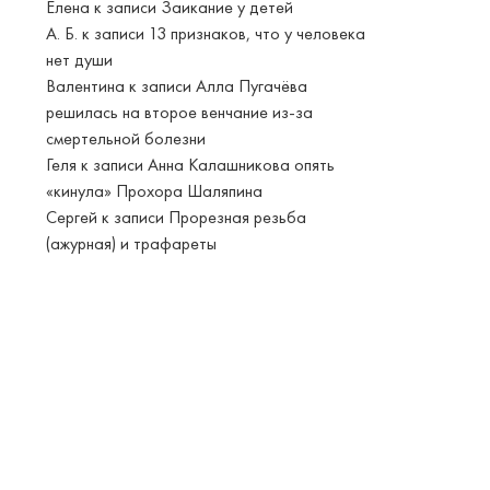
Елена
к записи
Заикание у детей
А. Б.
к записи
13 признаков, что у человека
нет души
Валентина
к записи
Алла Пугачёва
решилась на второе венчание из-за
смертельной болезни
Геля
к записи
Анна Калашникова опять
«кинула» Прохора Шаляпина
Сергей
к записи
Прорезная резьба
(ажурная) и трафареты