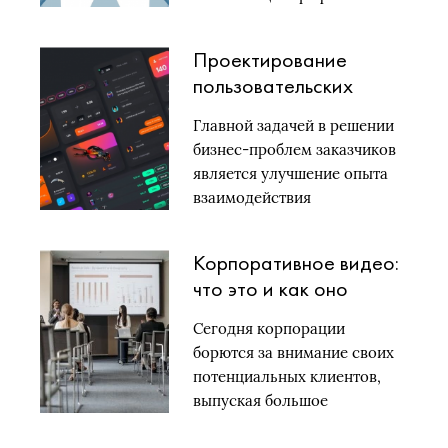
обеспечения
приема пациентов….
Проектирование
пользовательских
интерфейсов с
Главной задачей в решении
помощью UI и UX
бизнес-проблем заказчиков
дизайна
является улучшение опыта
взаимодействия
пользователя с…
Корпоративное видео:
что это и как оно
работает
Сегодня корпорации
борются за внимание своих
потенциальных клиентов,
выпуская большое
количество контента…