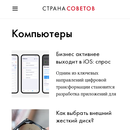
Красота
Компьютеры
Мода
Звезды
Гороскопы
Бизнес активнее
Здоровье
выходит в iOS: спрос
Психология
на разработку
Хобби
Одним из ключевых
приложений для Apple
Разное
направлений цифровой
растет
Праздники
трансформации становится
разработка приложений для
iOS. Все…
Как выбрать внешний
жесткий диск?