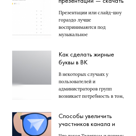
презентаций — скачать
или слушать онлайн
Презентации или слайд-шоу
гораздо лучше
воспринимаются под
музыкальное
сопровождение. Важно
найти музыку,…
Как сделать жирные
буквы в ВК
В некоторых случаях у
пользователей и
администраторов групп
возникает потребность в том,
…
Способы увеличить
участников канала и
группы Телеграм
Что такое Телеграм и почему