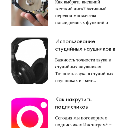
Как выбрать внешний
жесткий диск? Активный
перевод множества
повседневных функций и
бизнес-процессов…
Использование
студийных наушников в
киноиндустрии:
Важность точности звука в
особенности и
студийных наушниках
рекомендации
Точность звука в студийных
наушниках играет…
Как накрутить
подписчиков
Инстаграм*: все
Сегодня мы поговорим о
популярные способы
подписчиках Инстаграм* –