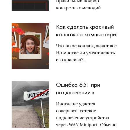
Правильный подбор
конкретных мелодий
ситуативен…
Как сделать красивый
коллаж на компьютере:
два способа для
Что такое коллаж, знают все.
новичков и профи
Но многие ли умеют делать
его красиво?…
Ошибка 651 при
подключении к
интернету: что значит и
Иногда не удается
как ее устранить
совершить сетевое
подключение устройства
через WAN Miniport. Обычно