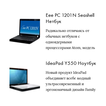
Eee PC 1201N Seashell
Нетбук
Радикально отличаясь от
обычных нетбуков с
одноядерными
процессорами Atom, модель
Eee PC…
IdeaPad Y550 Ноутбук
Новый продукт IdeaPad
объединяет всебе модный
ультрасовременный и
эргономичный дизайн Family
ID…