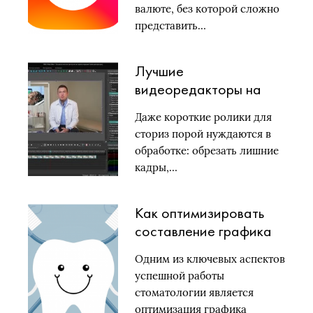
валюте, без которой сложно
представить…
Лучшие
видеоредакторы на
компьютер [2024]
Даже короткие ролики для
сториз порой нуждаются в
обработке: обрезать лишние
кадры,…
Как оптимизировать
составление графика
приемов в
Одним из ключевых аспектов
стоматологической
успешной работы
клинике с помощью
стоматологии является
программного
оптимизация графика