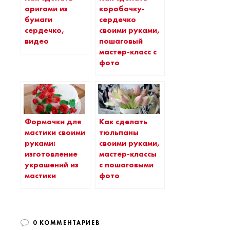
оригами из
коробочку-
бумаги
сердечко
сердечко,
своими руками,
видео
пошаговый
мастер-класс с
фото
Формочки для
Как сделать
мастики своими
тюльпаны
руками:
своими руками,
изготовление
мастер-классы
украшений из
с пошаговыми
мастики
фото
0 КОММЕНТАРИЕВ