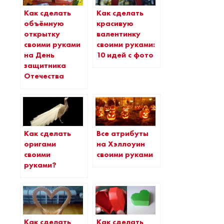
Как сделать
Как сделать
объёмную
красивую
открытку
валентинку
своими руками
своими руками:
на День
10 идей с фото
защитника
Отечества
Как сделать
Все атрибуты
оригами
на Хэллоуин
своими
своими руками
руками?
Как сделать
Как сделать