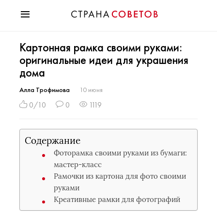
Красота
Картонная рамка своими руками:
Мода
оригинальные идеи для украшения
Звезды
дома
Гороскопы
Здоровье
Алла Трофимова
10 июня
Психология
0/10
0
1119
Хобби
Разное
Содержание
Праздники
Фоторамка своими руками из бумаги:
мастер-класс
Рамочки из картона для фото своими
руками
Креативные рамки для фотографий