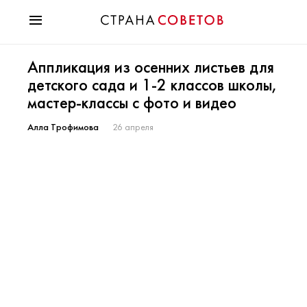
Красота
Аппликация из осенних листьев для
Мода
детского сада и 1-2 классов школы,
Звезды
мастер-классы с фото и видео
Гороскопы
Здоровье
Алла Трофимова
26 апреля
Психология
Хобби
Разное
Праздники