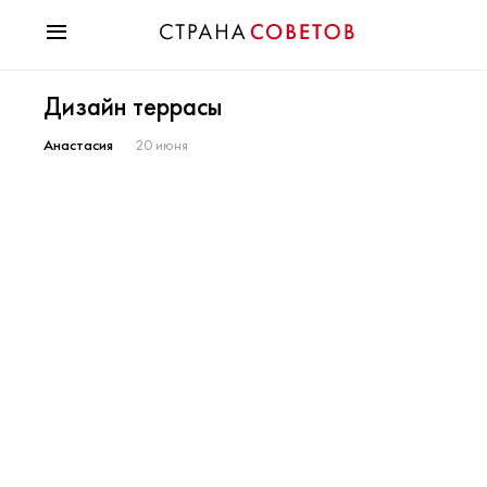
Красота
Дизайн террасы
Мода
Звезды
Анастасия
20 июня
Гороскопы
Здоровье
Психология
Хобби
Разное
Праздники