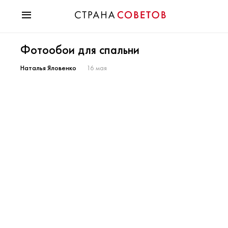
Красота
Фотообои для спальни
Мода
Звезды
Наталья Яловенко
16 мая
Гороскопы
Здоровье
Психология
Хобби
Разное
Праздники